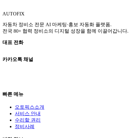
AUTO
FIX
자동차 정비소 전문 AI 마케팅·홍보 자동화 플랫폼.
전국 80+ 협력 정비소의 디지털 성장을 함께 이끌어갑니다.
대표 전화
010-3765-8289
카카오톡 채널
카카오톡 상담
평일 09:00–18:00 | 토 09:00–13:00
일·공휴일 휴무
빠른 메뉴
오토픽스소개
서비스 안내
수리할 권리
정비사례