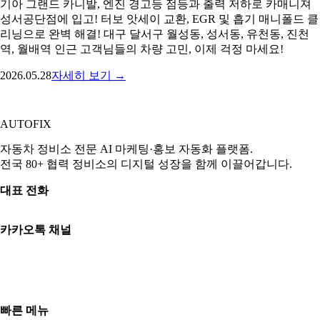
기아 그랜드 카니발, 엔진 경고등 점등과 출력 저하로 카매니져
성서공단점에 입고! 터보 앗세이 교환, EGR 및 흡기 매니폴드 클
리닝으로 완벽 해결! 대구 달서구 월성동, 성서동, 유천동, 진천
역, 월배역 인근 고객님들의 차량 고민, 이제 걱정 마세요!
2026.05.28
자세히 보기 →
AUTO
FIX
자동차 정비소 전문 AI 마케팅·홍보 자동화 플랫폼.
전국 80+ 협력 정비소의 디지털 성장을 함께 이끌어갑니다.
대표 전화
010-3765-8289
카카오톡 채널
카카오톡 상담
평일 09:00–18:00 | 토 09:00–13:00
일·공휴일 휴무
빠른 메뉴