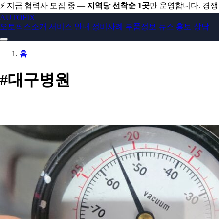
⚡ 지금 협력사 모집 중 —
지역당 선착순 1곳
만 운영합니다. 경
AUTO
FIX
오토픽스소개
서비스 안내
정비사례
부품정보
뉴스
홍보 상담
홈
#대구병원