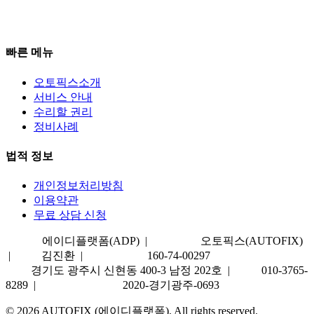
평일 09:00–18:00 | 토 09:00–13:00
일·공휴일 휴무
빠른 메뉴
오토픽스소개
서비스 안내
수리할 권리
정비사례
법적 정보
개인정보처리방침
이용약관
무료 상담 신청
상호명
에이디플랫폼(ADP) |
서비스명
오토픽스(AUTOFIX)
|
대표
김진환 |
사업자번호
160-74-00297
주소
경기도 광주시 신현동 400-3 남정 202호 |
TEL
010-3765-
8289 |
통신판매업신고
2020-경기광주-0693
© 2026 AUTOFIX (에이디플랫폼). All rights reserved.