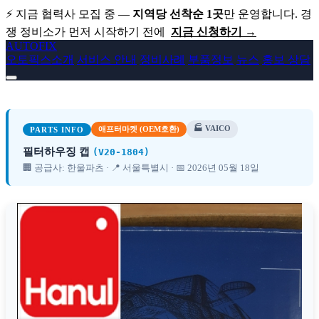
⚡ 지금 협력사 모집 중 —
지역당 선착순 1곳
만 운영합니다. 경
쟁 정비소가 먼저 시작하기 전에
지금 신청하기 →
AUTO
FIX
오토픽스소개
서비스 안내
정비사례
부품정보
뉴스
홍보 상담
🏭 VAICO
필터하우징 캡 V20-1804 VAICO BM
애프터마켓 (OEM호환)
PARTS INFO
필터하우징 캡
(V20-1804)
🏢 공급사: 한울파츠 · 📍 서울특별시 · 📅 2026년 05월 18일