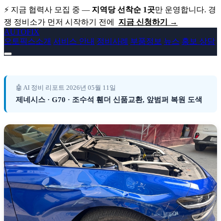
⚡ 지금 협력사 모집 중 —
지역당 선착순 1곳
만 운영합니다. 경
쟁 정비소가 먼저 시작하기 전에
지금 신청하기 →
AUTO
FIX
오토픽스소개
서비스 안내
정비사례
부품정보
뉴스
홍보 상담
🤖 AI 정비 리포트 2026년 05월 11일
제네시스 G70 휀더 교환 및 범퍼 복원 도
제네시스 · G70 · 조수석 휀더 신품교환, 앞범퍼 복원 도색