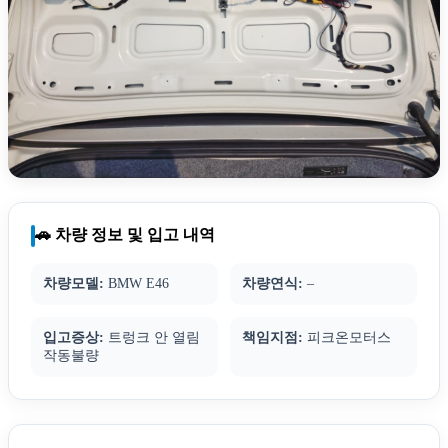
🚗 차량 정보 및 입고 내역
차량모델:
BMW E46
차량연식:
–
입고증상:
트렁크 안 열림
책임지점:
피크온모터스
작동불량