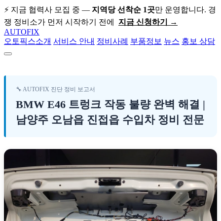
⚡ 지금 협력사 모집 중 —
지역당 선착순 1곳
만 운영합니다. 경
쟁 정비소가 먼저 시작하기 전에
지금 신청하기 →
AUTO
FIX
오토픽스소개
서비스 안내
정비사례
부품정보
뉴스
홍보 상담
🔧 AUTOFIX 진단 정비 보고서
BMW E46 트렁크 작동 불량 완벽 해결 
BMW E46 트렁크 작동 불량 완벽 해결 |
남양주 오남읍 진접읍 수입차 정비 전문