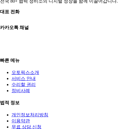
전국 80+ 협력 정비소의 디지털 성장을 함께 이끌어갑니다.
대표 전화
010-3765-8289
카카오톡 채널
카카오톡 상담
평일 09:00–18:00 | 토 09:00–13:00
일·공휴일 휴무
빠른 메뉴
오토픽스소개
서비스 안내
수리할 권리
정비사례
법적 정보
개인정보처리방침
이용약관
무료 상담 신청