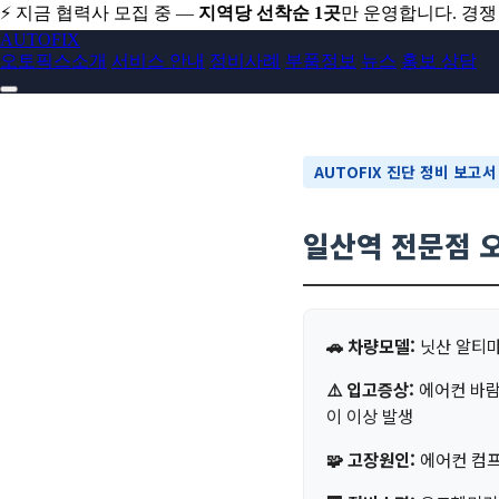
⚡ 지금 협력사 모집 중 —
지역당 선착순 1곳
만 운영합니다. 경
AUTO
FIX
오토픽스소개
서비스 안내
정비사례
부품정보
뉴스
홍보 상담
AUTOFIX 진단 정비 보고서
닛산 알티마 에어컨 바람이 안나옴., 에어
일산역 전문점 
🚗 차량모델:
닛산 알티
⚠️ 입고증상:
에어컨 바람
이 이상 발생
🧩 고장원인:
에어컨 컴